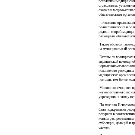
бесплатной медицинско
страхования; установл
оказании медико-социа
обязательствам органов
· отнесение организац
поликлинических и бол
родов и скорой медици
расходным обязательст
Таким образом, законо
на муниципальный сект
Готовы ли муниципальн
медицинской помощи об
нормативно-правовыми
исполнению расходных о
медицинские организац
помощи, тем более, есл
Можно, конечно, все пр
неукоснительного испол
учреждения к этому не 
По мнению Исполкома В
быть подкреплена рефо
ресурсов в соответстви
новым распределением 
субвенций, дотаций и т
сложен.