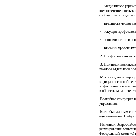
1. Медицинское (врачеб
щее ответст­вен­ность з
сообщества объединяет:
·
предшествующая дея
·
текущая профессиона
·
экономический и соц
·
высокий уровень ку
2. Профессиональная кв
3. Причиной возникнов
каждого отдельного вра
Мы определяем корпорат
медицинского со­об­щес
эффективно использова
и обществом за ка­честв
Врачебное самоуправле
управления.
Было бы наивным счита
одномоментно. Требуетс
Исполком Всероссийског
регулирования деятельн
Федеральный закон «О 