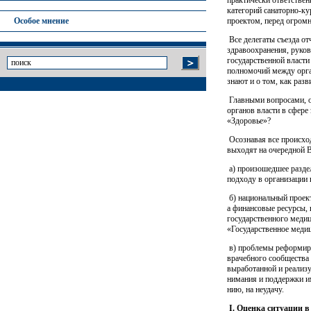
категорий санаторно-к
проектом, перед огромн
Особое мнение
Все делегаты съезда от
здравоохранения, руко
государственной власти
полномочий между орган
знают и о том, как раз
Главными вопросами, о
органов власти в сфере
«Здоровье»?
Осознавая все происхо
выходят на очередной В
а) произошедшее раздел
подходу в организации 
б) национальный проек
а финансовые ресурсы, 
государственного медиц
«Государственное медиц
в) проблемы реформиро
врачебного сообщества 
выработанной и реализу
ни­ма­ния и поддержки и
нию, на не­удачу.
I. Оценка ситуации 