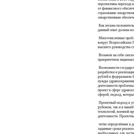
перспективы перехода к
от финансового обеспеч
страхование лекарствен
лекарственным обеспече
Как весьма положитель
данный опыт должна во
Многочисленные пробле
вокруг Всероссийских 
высшего руководства ст
Возьмем на себя смелос
приоритетном национал
Возможности государст
разработки и реализаци
рублей в федеральном 
нужды здравоохранения 
деятельности проблемы
проект в сфере здравоо
сферой, подход, котор
Проектный подход к упр
рубежом, так и в нашей
технологий, военной пр
деятельности. Проектн
четко определённая и д
заданные сроки реализ
необходимых для достиж