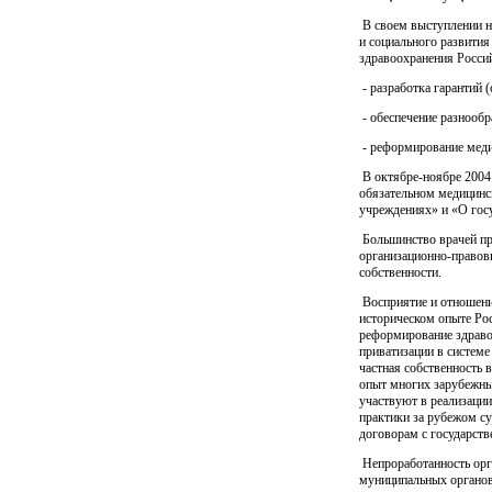
В своем выступлении н
и социального развити
здравоохранения Росси
- разработка гарантий 
- обеспечение разнообр
- реформирование меди
В октябре-ноябре 2004
обязательном медицинс
учреждениях» и «О гос
Большинство врачей при
организационно-правов
собственности.
Восприятие и отношение
историческом опыте Ро
реформирование здраво
приватизации в системе
частная собственность 
опыт многих зарубежны
участвуют в реализаци
практики за рубежом су
договорам с государст
Непроработанность орг
муниципальных органов