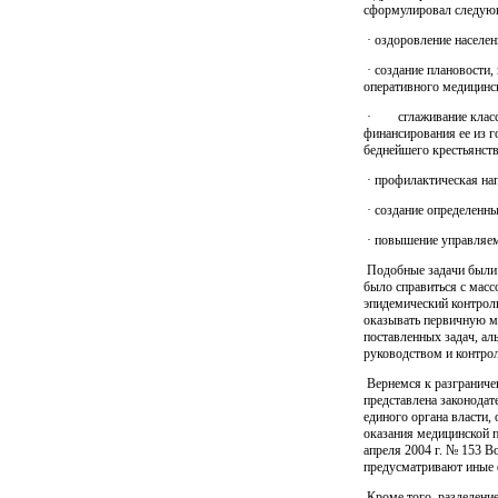
сформулировал следующ
· оздоровление населен
· создание плановости,
оперативного медицинск
·
сглаживание клас
финансирования ее из г
беднейшего крестьянств
· профилактическая на
· создание определенн
· повышение управляем
Подобные задачи были 
было справиться с мас
эпидемический контрол
оказывать первичную м
поставленных задач, а
руководством и контрол
Вернемся к разграниче
представлена законодат
единого органа власти
оказания медицинской 
апреля 2004 г. № 153 В
предусматривают иные 
Кроме того, разделение