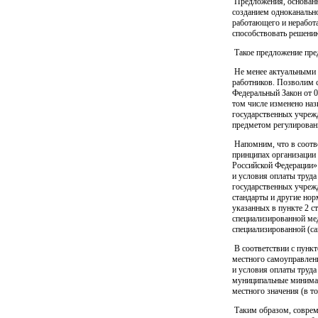
Предложения, основанны
созданием одноканальн
работающего и неработ
способствовать решени
Такое предложение пре
Не менее актуальными 
работников. Позволим с
Федеральный Закон от 0
том числе изменено наз
государственных учрежд
предметом регулирован
Напомним, что в соотве
принципах организации 
Российской Федерации»
и условия оплаты труда
государственных учреж
стандарты и другие но
указанных в пункте 2 с
специализированной ме
специализированной (с
В соответствии с пункт
местного самоуправлен
и условия оплаты труд
муниципальные минимал
местного значения (в т
Таким образом, совреме