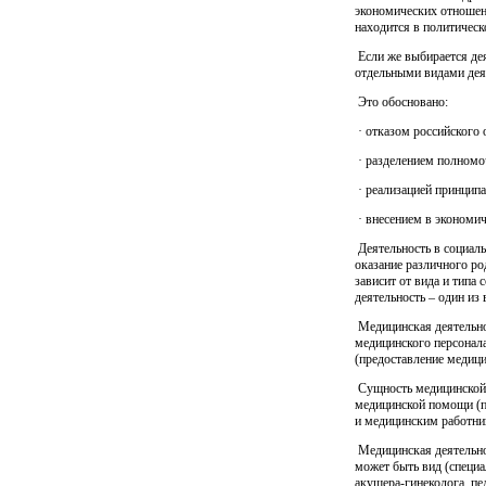
экономических отношени
находится в политическ
Если же выбирается дея
отдельными видами деят
Это обосновано:
· отказом российского 
· разделением полномо
· реализацией принципа
· внесением в экономи
Деятельность в социаль
оказание различного ро
зависит от вида и типа
деятельность – один из
Медицинская деятельно
медицинского персонала
(предоставление медици
Сущность медицинской д
медицинской помощи (п
и медицинским работни
Медицинская деятельно
может быть вид (специа
акушера-гинеколога, пе