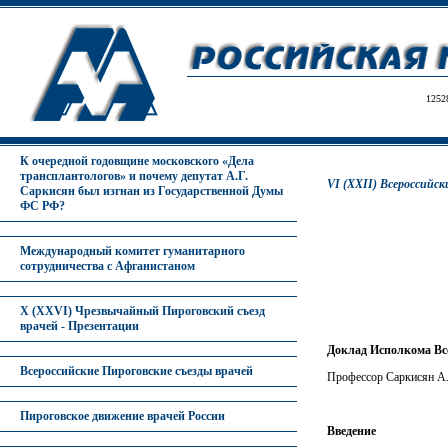
1252
К очередной годовщине московского «Дела
трансплантологов» и почему депутат А.Г.
VI (XXII) Всероссийск
Саркисян был изгнан из Государственной Думы
ФС РФ?
Международный комитет гуманитарного
сотрудничества с Афганистаном
X (XXVI) Чрезвычайный Пироговский съезд
врачей - Презентации
Доклад Исполкома Все
Всероссийские Пироговские съезды врачей
Профессор Саркисян А.Г
Пироговское движение врачей России
Введение