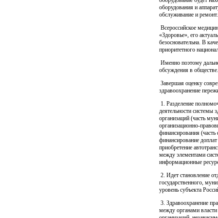
оборудования и аппарат
обслуживание и ремонт.
Всероссийское медицин
«Здоровье», его актуал
безосновательна. В кач
приоритетного национал
Именно поэтому дальне
обсуждения в обществе
Завершая оценку соврем
здравоохранение переж
1. Разделение полномо
деятельности системы 
организаций (часть мун
организационно-правов
финансирования (часть
финансирование доплат
приобретение автотранс
между элементами сист
информационные ресур
2. Идет становление о
государственного, муни
уровень субъекта Росси
3. Здравоохранение пра
между органами власти
организаций, независи