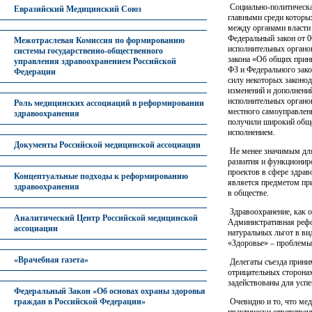
Социально-политическа
Евразийский Медицинский Союз
главными среди которых
между органами власти 
Федеральный закон от 0
Межотраслевая Комиссия по формированию
исполнительных органов
системы государственно-общественного
закона «Об общих принц
управления здравоохранением Российской
ФЗ и Федерального зак
Федерации
силу некоторых законод
изменений и дополнени
исполнительных органо
Роль медицинских ассоциаций в реформировании
местного самоуправлени
здравоохранения
получили широкий общес
исполнением.
Документы Российской медицинской ассоциации
Не менее значимым для
развития и функционир
проектов в сфере здрав
Концептуальные подходы к реформированию
является предметом при
здравоохранения
в обществе.
Здравоохранение, как о
Аналитический Центр Российской медицинской
Административная рефо
ассоциации
натуральных льгот в ви
«Здоровье» – проблемы 
«Врачебная газета»
Делегаты съезда приним
отрицательных сторонах
задействованы для усп
Федеральный Закон «Об основах охраны здоровья
Очевидно и то, что мед
граждан в Российской Федерации»
практически ответствен