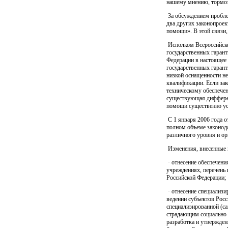
нашему мнению, тормоз
За обсуждением пробле
два других законопрое
помощи». В этой связи,
Исполком Всероссийско
государственных гарант
Федерации в настоящее 
государственных гаран
низкой оснащенности н
квалификации. Если зак
техническому обеспечен
существующая дифферен
помощи существенно ус
С 1 января 2006 года о
полном объеме законод
различного уровня и о
Изменения, внесенные 
· отнесение обеспечен
учреждениях, перечень
Российской Федерации;
· отнесение специализ
ведении субъектов Росс
специализированной (с
страдающим социально 
разработка и утвержде