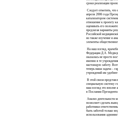
сроки реализации проек
Следует отметить, что 
апреля 2006 года Прези
катализатором системны
отношение к проекту ка
оценивать его положите
предлагая варианты ре
Российской медицинской
но также изучение и ан
элементы общественног
На наш взгляд, врачебн
Федерации Д.А. Медвед
оказалась не просто во
именно в те учреждени
настоящую заботу. Все
теперь наша задача – г
учреждений им удобнее 
В этой связи представ
специальную систему г
наш взгляд это вполне
в Послании Президента
Анализ деятельности ме
позволяет сделать выво
работники ответственны
быть заботой только мед
использования админист