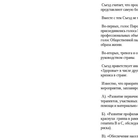
Съезд считает, что про
представляют самую бо
Вместе с тем Съезд не 
Во-первых, голос Пирог
присоединились голоса 
профессиональных объе
голос Общественной па
образа жизни.
Во-вторых, тревога и о
руководством страны.
Съезд приветствует ин
«Здоровье» в числе дру
кризиса в стране.
Известно, что приорит
мероприятия, запланир
А). «Развитие первичн
терапевтов, участковых
помощи и материально-
Б). «Развитие профила
краснухи
гриппа в рам
гепатита В и С, обслед
риска).
В). «Обеспечение насе