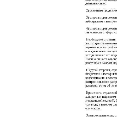
деятельностью;
2) основным продуктом
3) отрасль здравоохра
наблюдением и контрол
4) отрасль здравоохран
зависимости от форм с
Необходимо отметить, ч
жестко централизованн
вертикали, в которой 
а каждый вышестоящий у
находящихся в его подч
Именно он несет ответс
работника в каждом ме
С другой стороны, отра
бюджетной классификаци
классификации являетс
централизованное распр
расходов, отчет об исп
Кроме того, отраслево
конкретным пациентом 
медицинской сестрой). 
том виде, в котором он
его участия.
Здравоохранение как от