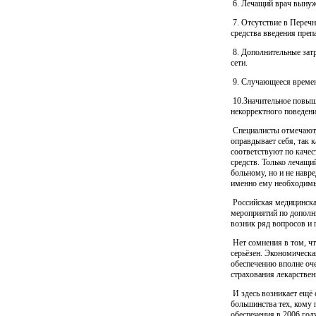
6. Лечащий врач вынуж
7. Отсутствие в Перечн
средства введения преп
8. Дополнительные затр
сети.
9. Случающееся времен
10.Значительное повыше
некорректного поведени
Специалисты отмечают,
оправдывает себя, так 
соответствуют по качес
средств. Только лечащи
больному, но и не навр
именно ему необходимый
Российская медицинская
мероприятий по дополн
возник ряд вопросов и 
Нет сомнения в том, чт
серьёзен. Экономическа
обеспечению вполне оче
страхования лекарствен
И здесь возникает ещё 
большинства тех, кому 
обеспечения в 2006 го