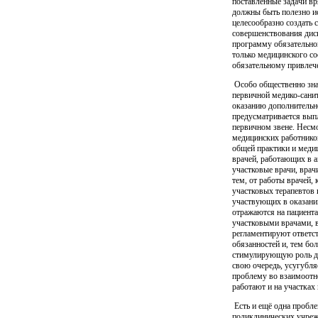
поставленные задачи вр
должны быть полезно и
целесообразно создать 
совершенствования дисп
программу обязательног
только медицинского со
обязательному привлеч
Особо общественно зна
первичной медико-санит
оказанию дополнительн
предусматривается вып
первичном звене. Несмо
медицинских работнико
общей практики и медиц
врачей, работающих в а
участковые врачи, врач
тем, от работы врачей,
участковых терапевтов 
участвующих в оказани
отражаются на пациент
участковыми врачами, 
регламентируют ответс
обязанностей и, тем бо
стимулирующую роль дан
свою очередь, усугубл
проблему во взаимоотно
работают и на участках 
Есть и ещё одна пробле
поликлинических учрежд