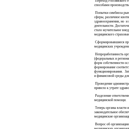
Переход Российского г
способами производства
Попытки симбиоза рыно
сферы, различное квоти
здравоохранении, но
и 
деятельности. Достато
стало мучительное внед
медицинского страхова
Сформировавшиеся пр
медицинских учреждений
Непроработанность орг
(федеральных и регион
форм собственности осл
формирование соответс
функционирования.
За
и финансовой среды для
Проведение администра
привело к утрате здрав
Разделение ответствен
медицинской помощи.
Теперь органы власти 
законодательное обеспе
медицинские организации
Вопрос об организации
медицинских организаци