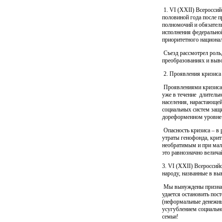
1. VI (ХХII) Всероссий
половиной года после п
полномочий и обязател
исполнения федерально
приоритетного национал
Съезд рассмотрел роль,
преобразованиях и выво
2. Проявления кризиса
Проявлениями кризиса 
уже в течение
длительн
населения, нарастающей
социальных систем защи
дореформенном уровне
Опасность кризиса – в 
утраты генофонда, крит
необратимым и при мал
это равнозначно велича
3. VI (ХХII) Всероссийс
народу, названные в вы
Мы вынуждены признать
удается остановить по
(неформальные денежны
усугублением социально
семьи!