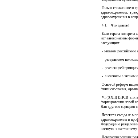
Только сложившиеся тр
здравоохранения,
граж
здравоохранения в сов
4.1.
Что делать?
Если страна намерена с
нет альтернативы форм
следующим:
- отказом российского 
-
разделением полном
-
реализацией принцип
-
внесением в экономи
Основой реформ национ
финансирования, орган
VI (ХХII) ВПСВ
счит
формирования новой со
Для другого сценария в
Делегаты съезда не мог
здравоохранения и проф
Федерации о разделени
частную, к настоящему 
Перераспределение пол