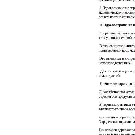
4. Здравоохранение пер
экономических и орган
деятельности в социаль
II. Здравоохранение 
Разграничение полномоч
этих условиях единой о
В экономической литер
произведенной продукц
Это относится и к отра
непроизводственных.
Для конкретизации от
вида отраслей:
1) «чистая» отрасль в 
2) хозяйственная отрас
отраслевого продукта с
З) административная от
административного орга
Социальные отрасли, в 
Определение отрасли зд
1) к отрасли здравоохр
непосредственно направ