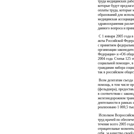
труда медицинских рабо
которые будут предлага
оплаты труда, которые
образований для исполь
медицинская ассоциаци
здравоохранения разли
данного вопроса и прин
С 1 января 2005 года в
акты Российской Федер
с принятием федеральн
организации законодате
Федерации» и «Об общи
2004 года. Статья 125 
социальной помощи», в 
гражданам набора социа
так в российском общес
Всем делегатам съезда
помощь, в том числе п
(фельдшера), предостав
в соответствии с закон
железнодорожном трансп
деятельности в рамках 
реализовано 1 069,5 ты
Исполком Всероссийско
труд врачей по обеспеч
течение всего 2005 год
отрицательные моменты,
себя, за качество своей