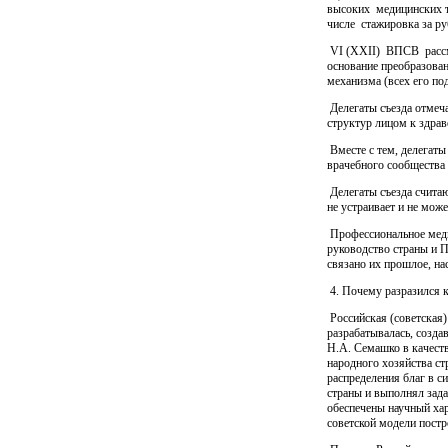
высоких
медицинских т
числе
стажировка за р
VI (ХХII)
ВПСВ
расс
основание преобразован
механизма (всех его по
Делегаты съезда отмеча
структур лицом к здра
Вместе с тем, делегаты
врачебного сообщества 
Делегаты съезда счита
не устраивает и не може
Профессиональное медиц
руководство страны и П
связано их прошлое, на
4. Почему разразился к
Российская (советская)
разрабатывалась, созда
Н.А. Семашко в качест
народного хозяйства ст
распределения благ в с
страны и выполнял зада
обеспечены научный хар
советской модели постр