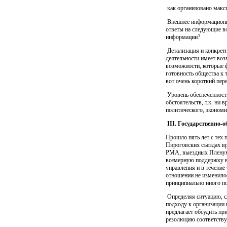
как организовано макс
Внешнее информационно
ответы на следующие в
информации?
Детализация и конкретн
деятельности имеет воз
возможности, которые ф
готовность общества к 
вот очень короткий пер
Уровень обеспеченности
обстоятельств, т.к. ни
политического, экономи
III. Государственно
Прошло пять лет с тех 
Пироговских съездах в
РМА, выездных Пленума
всемерную поддержку в
управления и в течение
отношении не изменило
принципиально иного по
Определяя ситуацию, с
подходу к организации 
предлагает обсудить п
резолюцию соответств