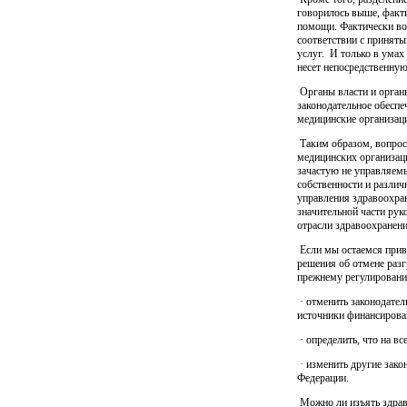
говорилось выше, факти
помощи. Фактически во 
соответствии с принят
услуг.
И только в умах
несет непосредственную
Органы власти и органы
законодательное обеспе
медицинские организац
Таким образом, вопрос
медицинских организац
зачастую не управляем
собственности и разли
управления здравоохра
значительной части рук
отрасли здравоохранени
Если мы остаемся прив
решения об отмене разг
прежнему регулированию
· отменить законодател
источники финансирова
· определить, что на в
· изменить другие зако
Федерации.
Можно ли изъять здраво