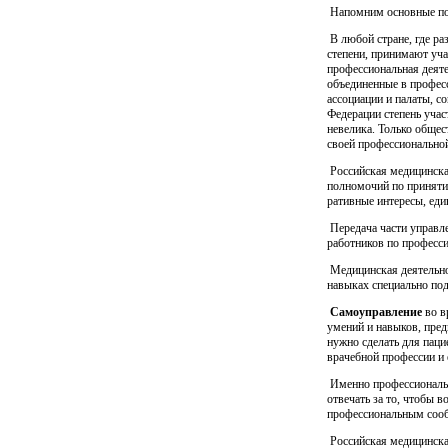
Напомним основные пол
В любой стране, где ра
степени, принимают уча
профессиональная деяте
объединенные в професс
ассоциации и палаты, с
Федерации степень учас
невелика. Только общес
своей профессиональной
Рос­сийская медицинска
полномочий по принятию
ративные ин­те­ресы, ед
Передача час­­­ти уп­ра
работников по професс
Медицинская деятельнос
навыках специально под
Самоуправление
во в
умений и навыков, пре
нужно сделать для пац
врачебной профессии и 
Именно профессиональн
отвечать за то, чтобы 
профессиональным сооб
Российская медицинская