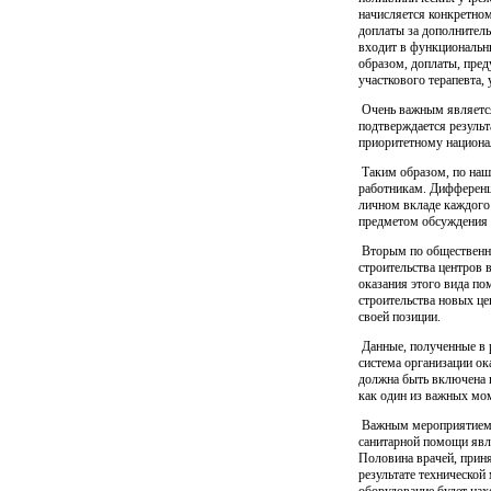
начисляется конкретно
доплаты за дополнитель
входит в функциональны
образом, доплаты, пре
участкового терапевта,
Очень важным является 
подтверждается результ
приоритетному национал
Таким образом, по наш
работникам. Дифференци
личном вкладе каждого
предметом обсуждения н
Вторым по общественно
строительства центров
оказания этого вида по
строительства новых це
своей позиции.
Данные, полученные в р
система организации о
должна быть включена в
как один из важных мо
Важным мероприятием 
санитарной помощи явл
Половина врачей, прин
результате технической
оборудование будет нах