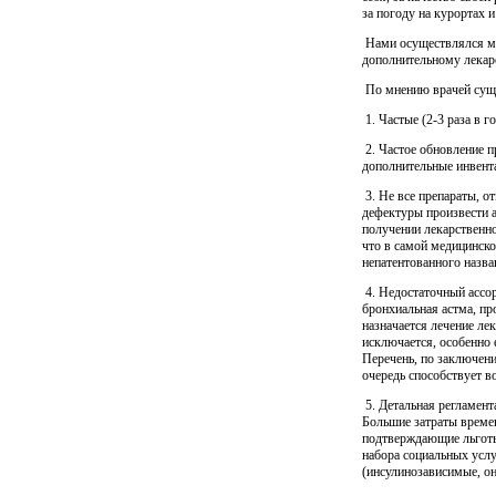
за погоду на курортах и
Нами осуществлялся мо
дополнительному лекар
По мнению врачей суще
1. Частые (2-3 раза в г
2. Частое обновление п
дополнительные инвент
3. Не все препараты, о
дефектуры произвести а
получении лекарственно
что в самой медицинск
непатентованного назва
4. Недостаточный ассор
бронхиальная астма, п
назначается лечение ле
исключается, особенно 
Перечень, по заключени
очередь способствует 
5. Детальная регламен
Большие затраты времен
подтверждающие льготы
набора социальных усл
(инсулинозависимые, он