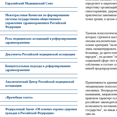
определяет и закрепля
Евразийский Медицинский Союз
энергетику организаций
самосохранения, удержа
практически заменившег
Межотраслевая Комиссия по формированию
точки зрения, в целом
системы государственно-общественного
управления здравоохранением Российской
Федерации
Уровень психологическо
которых стремится выст
Роль медицинских ассоциаций в реформировании
связана исключительно
здравоохранения
основе критериев "вклю
лишь сконцентрировать 
больницы, до цвета пли
Документы Российской медицинской ассоциации
народов", он должен "
социальной сфере этот 
собственно и состоит с
Концептуальные подходы к реформированию
некоей предопределенно
здравоохранения
Аналитический Центр Российской медицинской
Примитивность админис
ассоциации
эмоционально-психологи
связанных. Неопределен
выживания, направленн
«Врачебная газета»
правовом характере ос
российское законодател
возможность постановки
Федеральный Закон «Об основах охраны здоровья
государства", но никак 
граждан в Российской Федерации»
зако-на.