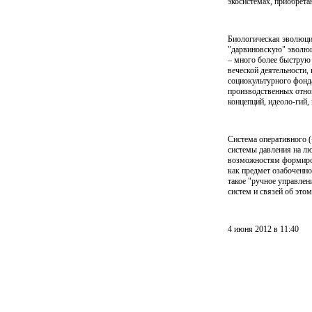
экосистемах, приобретаю
Биологическая эволюция
"дарвиновскую" эволюц
– много более быструю
веческой деятельности,
социокультурного фонд
производственных отнош
концепций, идеоло-гий, 
Система оперативного (
системы давления на л
возможностям формирова
как предмет озабоченно
такое "ручное управлен
систем и связей об это
4 июня 2012 в 11:40