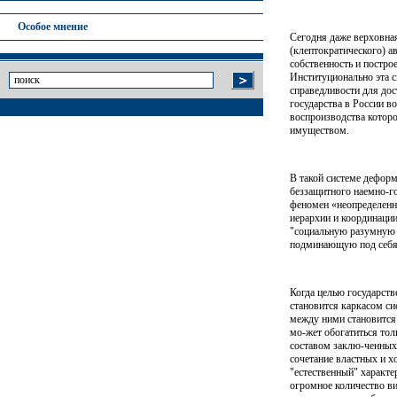
Особое мнение
Сегодня даже верховная
(клептократического) а
собственность и постро
Институционально эта с
справедливости для дос
государства в России в
воспроизводства которо
имуществом.
В такой системе дефор
беззащитного наемно-го
феномен «неопределенн
иерархии и координаци
"социальную разумную с
подминающую под себя и
Когда целью государст
становится каркасом си
между ними становится 
мо-жет обогатиться тол
составом заклю-ченных
сочетание властных и 
"естественный" характе
огромное количество ви