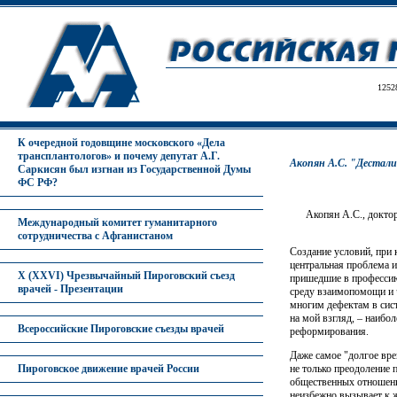
1252
К очередной годовщине московского «Дела
трансплантологов» и почему депутат А.Г.
Акопян А.С. "Дестали
Саркисян был изгнан из Государственной Думы
ФС РФ?
Акопян А.С., докто
Международный комитет гуманитарного
сотрудничества с Афганистаном
Создание условий, при 
центральная проблема 
X (XXVI) Чрезвычайный Пироговский съезд
пришедшие в профессию
врачей - Презентации
среду взаимопомощи и ч
многим дефектам в сис
на мой взгляд, – наибо
Всероссийские Пироговские съезды врачей
реформирования.
Даже сaмое "долгое вре
не только преодоление 
Пироговское движение врачей России
общественных отношени
неизбежно вызывает к ж