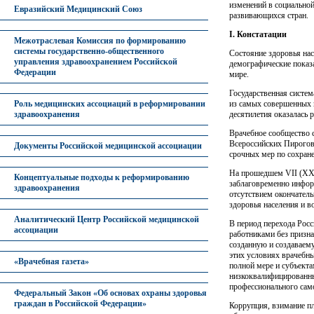
изменений в социальной
Евразийский Медицинский Союз
развивающихся стран.
I
. Констатации
Межотраслевая Комиссия по формированию
системы государственно-общественного
Состояние здоровья нас
управления здравоохранением Российской
демографические показа
Федерации
мире.
Государственная систем
из самых совершенных 
Роль медицинских ассоциаций в реформировании
десятилетия оказалась 
здравоохранения
Врачебное сообщество с
Всероссийских Пироговс
Документы Российской медицинской ассоциации
срочных мер по сохран
На прошедшем
VII
(
XX
Концептуальные подходы к реформированию
заблаговременно инфор
здравоохранения
отсутствием окончатель
здоровья населения и в
Аналитический Центр Российской медицинской
В период перехода Рос
ассоциации
работниками без призна
созданную и создаваем
этих условиях врачебны
«Врачебная газета»
полной мере и субъект
низкоквалифицированны
профессионального сам
Федеральный Закон «Об основах охраны здоровья
граждан в Российской Федерации»
Коррупция, взимание п