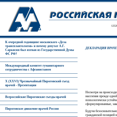
1252
К очередной годовщине московского «Дела
трансплантологов» и почему депутат А.Г.
ДЕКЛАРАЦИЯ ВРАЧ
Саркисян был изгнан из Государственной Думы
ФС РФ?
Международный комитет гуманитарного
сотрудничества с Афганистаном
X (XXVI) Чрезвычайный Пироговский съезд
врачей - Презентации
Несмотря на происходящ
населения прежде одной
Всероссийские Пироговские съезды врачей
психологически устойч
сформулированные, зак
Пироговское движение врачей России
Будучи безосновательн
гражданской позицией в