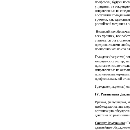
профессии, будучи пост
упущения, за сокращаю
направленные на создан
восприятие гражданами
времени, как единстве
российской медицины во
Неспособное обеспечив
всех уровнях, все рабо
становятся ответственн
представителями свобо
пропорционально его с
Граждане (пациенты) за
медицинских сестер, за
признание исключитель
направленные на оказа
признанными нормами и
профессиональной этико
Граждане (пациенты) от
IV
. Реализация Декл
Врачам, фельдшерам, м
необходимо начать внед
организацию обсуждения
действия по реализаци
Статус документа
: С
дальнейшее обсуждение