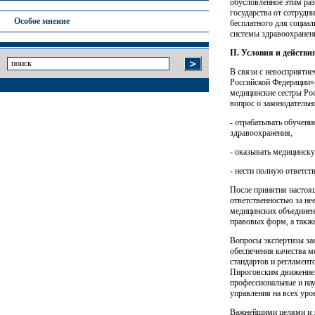
обусловленное этим раз
государства от сотрудн
Особое мнение
бесплатного для социал
системы здравоохранен
II
. Условия и действи
В связи с невосприятие
Российской Федерации»
медицинские сестры Рос
вопрос о законодательн
- отрабатывать обучени
здравоохранения,
- оказывать медицинск
- нести полную ответст
После принятия настоя
ответственностью за не
медицинских объединен
правовых форм, а такж
Вопросы экспертизы за
обеспечения качества 
стандартов и регламент
Пироговским движением
профессиональные и на
управления на всех ур
Важнейшими целями и з