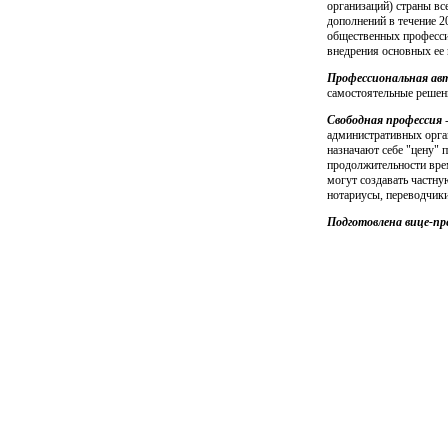
организаций) страны в
дополнений в течение 2
общественных професс
внедрения основных ее
Профессиональная ав
самостоятельные решени
Свободная профессия
-
административных орга
назначают себе "цену" 
продолжительности врем
могут создавать частну
нотариусы, переводчики
Подготовлена вице-п