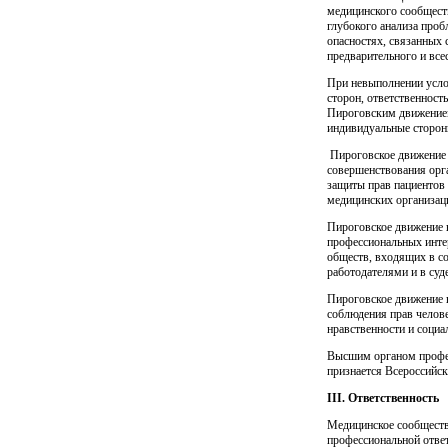
медицинского сообщест
глубокого анализа проб
опасностях, связанных
предварительного и все
При невыполнении усло
сторон, ответственност
Пироговским движением
индивидуальные сторон
Пироговское движение 
совершенствования орга
защиты прав пациентов 
медицинских организаци
Пироговское движение в
профессиональных интер
обществ, входящих в со
работодателями и в суде
Пироговское движение в
соблюдения прав челов
нравственности и социал
Высшим органом профес
признается Всероссийс
III
. Ответственность
Медицинское сообщество
профессиональной ответ