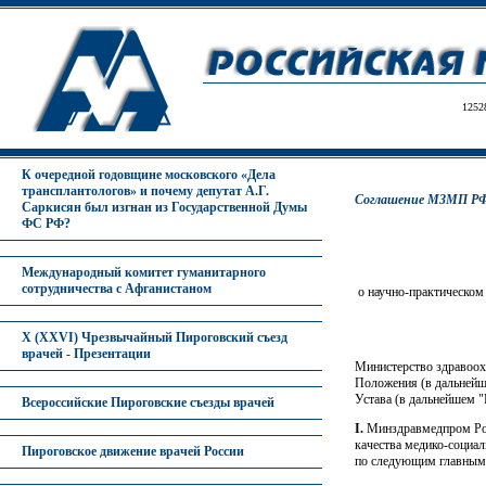
1252
К очередной годовщине московского «Дела
трансплантологов» и почему депутат А.Г.
Соглашение МЗМП РФ и
Саркисян был изгнан из Государственной Думы
ФС РФ?
Международный комитет гуманитарного
сотрудничества с Афганистаном
о научно-практическо
X (XXVI) Чрезвычайный Пироговский съезд
врачей - Презентации
Министерство здравоох
Положения (в дальнейш
Устава (в дальнейшем 
Всероссийские Пироговские съезды врачей
I.
Минздравмедпром Рос
качества медико-социа
Пироговское движение врачей России
по следующим главным