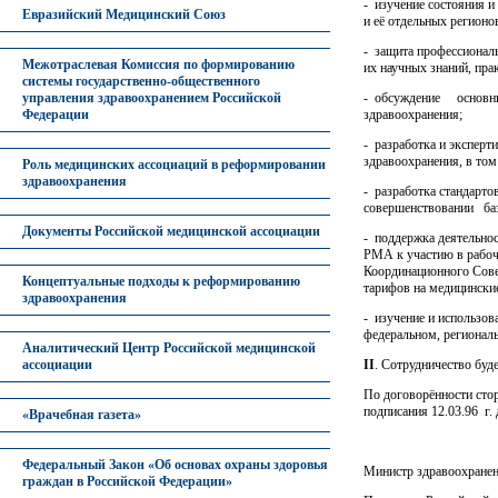
- изучение состояния и
Евразийский Медицинский Союз
и её отдельных регионо
- защита профессиональ
Межотраслевая Комиссия по формированию
их научных знаний, пра
системы государственно-общественного
- обсуждение основны
управления здравоохранением Российской
здравоохранения;
Федерации
- разработка и экспер
здравоохранения, в том
Роль медицинских ассоциаций в реформировании
здравоохранения
- разработка стандарто
совершенствовании ба
Документы Российской медицинской ассоциации
- поддержка деятельно
РМА к участию в рабочи
Координационного Совет
Концептуальные подходы к реформированию
тарифов на медицинские
здравоохранения
- изучение и использо
федеральном, регионал
Аналитический Центр Российской медицинской
II
. Сотрудничество буд
ассоциации
По договорённости сто
подписания 12.03.96 г. 
«Врачебная газета»
Федеральный Закон «Об основах охраны здоровья
Министр здравоохранен
граждан в Российской Федерации»