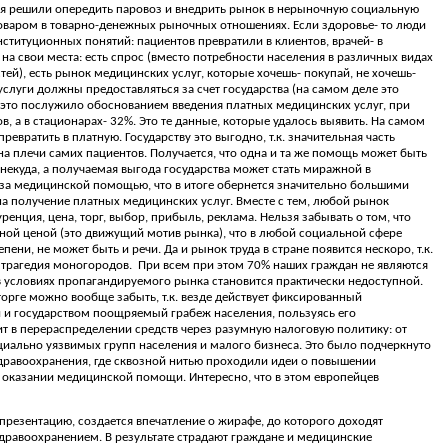
ия решили опередить паровоз и внедрить рынок в нерыночную социальную
я товаром в товарно-денежных рыночных отношениях. Если здоровье- то люди
ституционных понятий: пациентов превратили в клиентов, врачей- в
а свои места: есть спрос (вместо потребности населения в различных видах
й), есть рынок медицинских услуг, которые хочешь- покупай, не хочешь-
слуги должны предоставляться за счет государства (на самом деле это
е это послужило обоснованием введения платных медицинских услуг, при
 а в стационарах- 32%. Это те данные, которые удалось выявить. На самом
евратить в платную. Государству это выгодно, т.к. значительная часть
 плечи самих пациентов. Получается, что одна и та же помощь может быть
некуда, а получаемая выгода государства может стать миражной в
 за медицинской помощью, что в итоге обернется значительно большими
на получение платных медицинских услуг. Вместе с тем, любой рынок
нция, цена, торг, выбор, прибыль, реклама. Нельзя забывать о том, что
жной ценой (это движущий мотив рынка), что в любой социальной сфере
ни, не может быть и речи. Да и рынок труда в стране появится нескоро, т.к.
я трагедия моногородов.
При всем при этом 70% наших граждан не являются
 условиях пропагандируемого рынка становится практически недоступной.
торге можно вообще забыть, т.к. везде действует фиксированный
ый и государством поощряемый грабеж населения, пользуясь его
т в перераспределении средств через разумную налоговую политику: от
иально уязвимых групп населения и малого бизнеса. Это было подчеркнуто
здравоохранения, где сквозной нитью проходили идеи о повышении
и оказании медицинской помощи. Интересно, что в этом европейцев
презентацию, создается впечатление о жирафе, до которого доходят
здравоохранением. В результате страдают граждане и медицинские