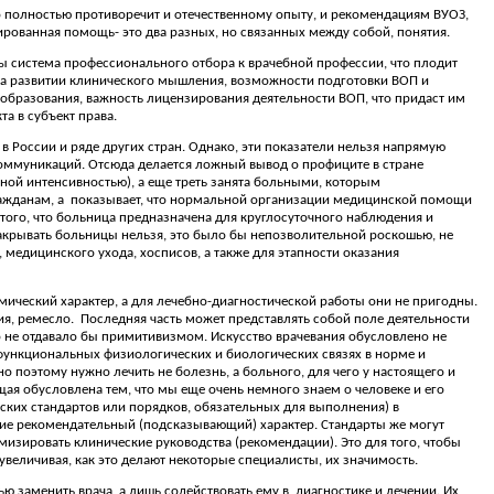
о полностью противоречит и отечественному опыту, и рекомендациям ВУОЗ,
ированная помощь- это два разных, но связанных между собой, понятия.
ы система профессионального отбора к врачебной профессии, что плодит
на развитии клинического мышления, возможности подготовки ВОП и
бразования, важность лицензирования деятельности ВОП, что придаст им
а в субъект права.
 России и ряде других стран. Однако, эти показатели нельзя напрямую
коммуникаций. Отсюда делается ложный вывод о профиците в стране
зной интенсивностью), а еще треть занята больными, которым
ажданам, а
показывает, что нормальной организации медицинской помощи
я того, что больница предназначена для круглосуточного наблюдения и
закрывать больницы нельзя, это было бы непозволительной роскошью, не
 медицинского ухода, хосписов, а также для этапности оказания
мический характер, а для лечебно-диагностической работы они не пригодны.
ия, ремесло.
Последняя часть может представлять собой поле деятельности
о не отдавало бы примитивизмом. Искусство врачевания обусловлено не
функциональных физиологических и биологических связях в норме и
поэтому нужно лечить не болезнь, а больного, для чего у настоящего и
я обусловлена тем, что мы еще очень немного знаем о человеке и его
ских стандартов или порядков, обязательных для выполнения) в
ие рекомендательный (подсказывающий) характер. Стандарты же могут
мизировать клинические руководства (рекомендации). Это для того, чтобы
увеличивая, как это делают некоторые специалисты, их значимость.
 заменить врача, а лишь содействовать ему в
диагностике и лечении. Их