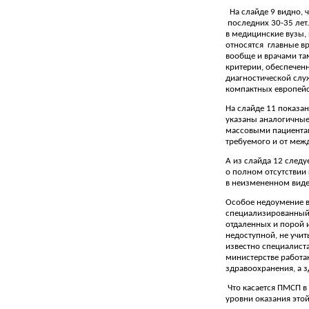
На слайде 9 видно, 
последних 30-35 лет
в медицинские вузы,
относятся
главные в
вообще и врачами та
критерии, обеспеченн
диагностической служ
компактных европейск
На слайде 11 показан
указаны аналогичные
массовыми пациентами
требуемого и от меж
А из слайда 12 следуе
о полном отсутствии 
в неизмененном виде
Особое недоумение в
специализированный 
отдаленных и порой 
недоступной, не учит
известно специалиста
министерстве работа
здравоохранения, а з
Что касается ПМСП в
уровни оказания это