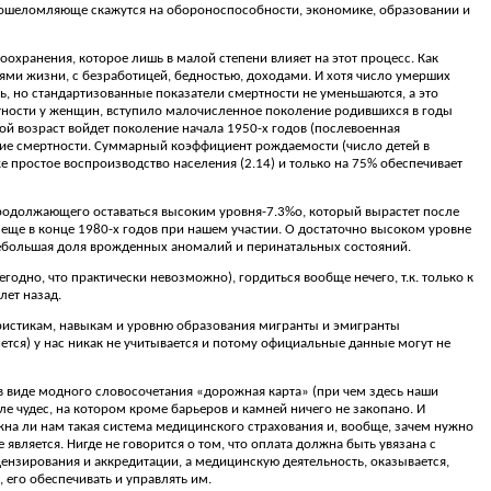
но ошеломляюще скажутся на обороноспособности, экономике, образовании и
оохранения, которое лишь в малой степени влияет на этот процесс. Как
ями жизни, с безработицей, бедностью, доходами. И хотя число умерших
ь, но стандартизованные показатели смертности не уменьшаются, а это
ртности у женщин, вступило малочисленное поколение родившихся в годы
ой возраст войдет поколение начала 1950-х годов (послевоенная
ие смертности. Суммарный коэффициент рождаемости (число детей в
же простое воспроизводство населения (2.14) и только на 75% обеспечивает
родолжающего оставаться высоким уровня-7.3%о, который вырастет после
ще в конце 1980-х годов при нашем участии. О достаточно высоком уровне
небольшая доля врожденных аномалий и перинатальных состояний.
годно, что практически невозможно), гордиться вообще нечего, т.к. только к
лет назад.
ристикам, навыкам и уровню образования мигранты и эмигранты
рнется) у нас никак не учитывается и потому официальные данные могут не
 виде модного словосочетания «дорожная карта» (при чем здесь наши
ле чудес, на котором кроме барьеров и камней ничего не закопано. И
жна ли нам такая система медицинского страхования и, вообще, зачем нужно
является. Нигде не говорится о том, что оплата должна быть увязана с
ицензирования и аккредитации, а медицинскую деятельность, оказывается,
 его обеспечивать и управлять им.