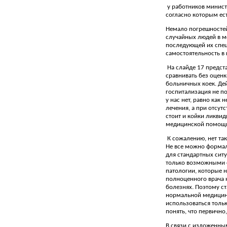
у работников минист
согласно которым ес
Немало погрешностей
случайных людей в м
последующей их спец
самостоятельность в 
На слайде 17 предст
сравнивать без оцен
больничных коек. Дей
госпитализация не по
у нас нет, равно как
лечения, а при отсу
стоит и койки ликвид
медицинской помощ
К сожалению, нет та
Не все можно формал
для стандартных ситу
только возможными о
патологии, которые 
полноценного врача 
болезнях. Поэтому с
нормальной медицине
использоваться толь
понять, что первично
В связи с изложенны