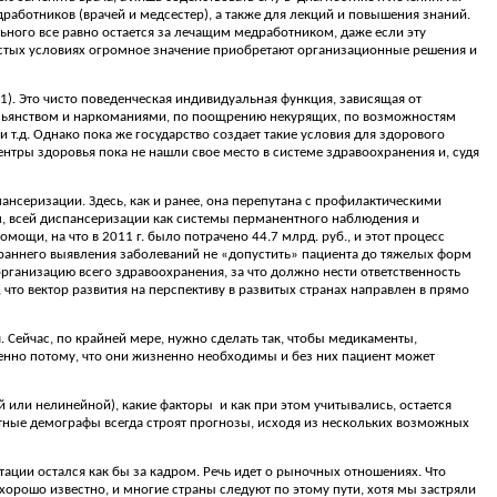
дработников (врачей и медсестер), а также для лекций и повышения знаний.
ольного все равно остается за лечащим медработником, даже если эту
остых условиях огромное значение приобретают организационные решения и
. Это чисто поведенческая индивидуальная функция, зависящая от
с пьянством и наркоманиями, по поощрению некурящих, по возможностям
 т.д. Однако пока же государство создает такие условия для здорового
ентры здоровья пока не нашли свое место в системе здравоохранения и, судя
ансеризации. Здесь, как и ранее, она перепутана с профилактическими
ам, всей диспансеризации как системы перманентного наблюдения и
ощи, на что в 2011 г. было потрачено 44.7 млрд. руб., и этот процесс
о раннего выявления заболеваний не «допустить» пациента до тяжелых форм
ганизацию всего здравоохранения, за что должно нести ответственность
 что вектор развития на перспективу в развитых странах направлен в прямо
Сейчас, по крайней мере, нужно сделать так, чтобы медикаменты,
енно потому, что они жизненно необходимы и без них пациент может
й или нелинейной), какие факторы
и как при этом учитывались, остается
отные демографы всегда строят прогнозы, исходя из нескольких возможных
ации остался как бы за кадром. Речь идет о рыночных отношениях. Что
орошо известно, и многие страны следуют по этому пути, хотя мы застряли