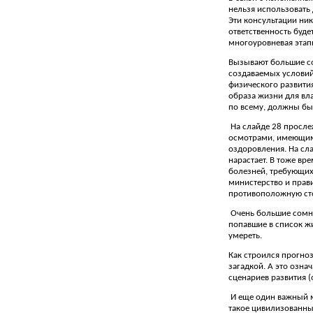
нельзя использовать 
Эти консультации ник
ответственность буде
многоуровневая этап
Вызывают большие со
создаваемых условий
физического развития
образа жизни для вла
по всему, должны бы
На слайде 28 просле
осмотрами, имеющими
оздоровления. На сла
нарастает. В тоже в
болезней, требующих
министерство и прави
противоположную ст
Очень большие сомне
попавшие в список ж
умереть.
Как строился прогно
загадкой. А это озн
сценариев развития (
И еще один важный м
такое цивилизованные