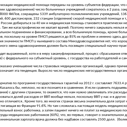
низации медицинской помощи переданы на уровень субъектов федерации, что
ории здравоохранения) число больничных учреждений сократилось в 2 раза, за
), 8000 ФАПов, сокращены 5339 амбулаторно-поликлинических учреждений, 136
, 600 диспансеров, 232 станции (отделения) скорой медицинской помощи и т.д.
 России добираться за 40 км и медицинская помощь становится практически н
и. Там же катастрофически не хватает врачей. Поэтому ничего закрывать нел
альном подчинении и финансировании, а всю больничную помощь, кроме больни
ов, поскольку на уровне ПМСП решаются до 85% их проблем и именно здесь до
я значимости ПМСП у нынешнего состава Минздравсоцразвития нет, что хорошо
ного звена здравоохранения должен быть посвящен специальный научно-прак
идет выраженный, хотя и в меру закамуфлированный, процесс сбрасывания отв
е) с федерального на субъектный уровень, с государства на работодателей и са
оказано уменьшение числа страховых медицинских организаций, однако причины
о означает эта тенденция. Выросло число медицинских негосударственных орга
рматив по программе государственных гарантий на 2012 г. составляет 7633.4 р
 Казалось бы, неплохо, но все познается в сравнении. И если сравнить подушевы
вания) с другими странами, то окажется, что нам нужно увеличивать эти расходы 
оваться долей расходов от ВВП вообще нельзя, поскольку ВВП у нас и в других 
но отличается.. Кроме того, во многих странах весьма значительна доля затрат
стигающая во Франции 91.6%. Но там сложилась настоящая модель медицинског
тельный взнос работника, а затем пациент ничего не платит за медицинскую п
труда медицинских работников (60%), что, во-первых, говорит о значительном 
инимальная зарплата врача должна без надбавок составлять 2500 долл.
(более