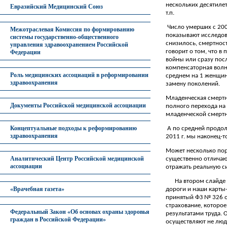
нескольких десятиле
Евразийский Медицинский Союз
т.п.
Число умерших с 2006
Межотраслевая Комиссия по формированию
показывают исследов
системы государственно-общественного
снизилось, смертност
управления здравоохранением Российской
говорит о том, что 
Федерации
войны или сразу посл
компенсаторная волн
Роль медицинских ассоциаций в реформировании
среднем на 1 женщину
здравоохранения
замену поколений.
Младенческая смертн
Документы Российской медицинской ассоциации
полного перехода на
младенческой смертн
Концептуальные подходы к реформированию
А по средней продол
здравоохранения
2011 г. мы наконец-т
Может несколько пор
Аналитический Центр Российской медицинской
существенно отличают
ассоциации
отражать реальную с
На втором слайде
«Врачебная газета»
дороги и наши карты
принятый ФЗ № 326 о
страхование, которое
Федеральный Закон «Об основах охраны здоровья
результатами труда. 
граждан в Российской Федерации»
осуществляют не люди