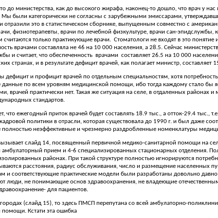
что до министерства, как до высокого жирафа, наконец-то дошло, что врач у нас
. Мы были категорически не согласны с зарубежными эмиссарами, утверждавш
 и отразили это в статистическом сборнике, выпущенным совместно с американ
рачи, физиотерапевты, врачи по лечебной физкультуре, врачи сан-эпидслужбы, 
м считаются только практикующие врачи.
Стоматологи не входят в это понятие
ость врачами составляла не 46 на 10 000 населения, а 28.5. Сейчас министерс
бы и считает, что обеспеченность
врачами
составляет 26.5 на 10 000 населен
их странах, и в результате дефицит врачей, как полагает министр, составляет 1
ы дефицит и профицит врачей по отдельным специальностям, хотя потребность 
 данные по всем уровням медицинской помощи, ибо тогда каждому стало бы ясн
, врачей практически нет. Такая же ситуация на селе, в отдаленных районах и м
дународных стандартов.
т, что ежегодный приток врачей будет составлять 18.9 тыс., а отток-29.4 тыс., т
кадровой политики в отрасли, которая существовала до 1990 г. и был даже со
 полностью неэффективные и чрезмерно раздробленные номенклатуры медици
ызывает слайд 14, посвященный первичной медико-санитарной помощи на сел
амбулаторный прием и 4-6 специализированных стационарных отделения. Полу
изолированных районах. При такой структуре полностью игнорируются потребн
ываются расстояния, радиус обслуживания, число и размещение населенных пун
м и соответствующие практические модели были разработаны довольно давно (Тес
ют люди, не понимающие основ здравоохранения, не владеющие отечественны
дравоохранение- для пациентов.
 городах (слайд 15), то здесь ПМСП перепутана со всей амбулаторно-поликлин
й помощи. Кстати эта ошибка