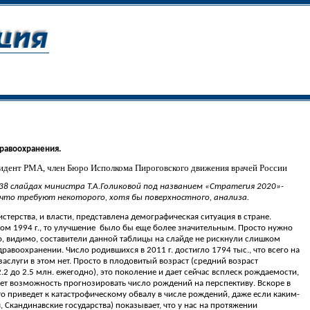
дравоохранения.
зидент РМА, член Бюро Исполкома Пироговского движения врачей России
38 слайдах министра Т.А.Голиковой под названием «Стратегия 2020»-
что требуют некоторого, хотя бы поверхностного, анализа.
ерства, и власти, представлена демографическая ситуация в стране.
ом 1994 г., то улучшение
было бы еще более значительным. Просто нужно
о, видимо, составители данной таблицы на слайде не рискнули слишком
воохранении. Число родившихся в 2011 г. достигло 1794 тыс., что всего на
аслуги в этом нет. Просто в плодовитый возраст (средний возраст
 до 2.5 млн. ежегодно), это поколение и дает сейчас всплеск рождаемости,
дает возможность прогнозировать число рождений на перспективу. Вскоре в
то приведет к катастрофическому обвалу в числе рождений, даже если каким-
Скандинавские государства) показывает, что у нас на протяжении