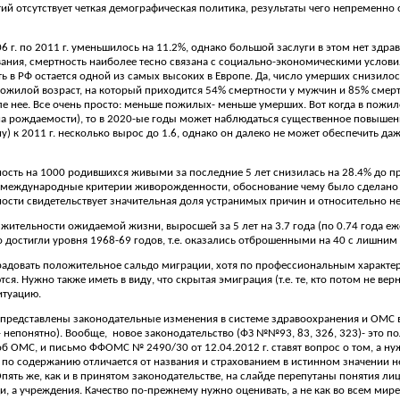
тий отсутствует четкая демографическая политика, результаты чего непремен
 г. по 2011 г. уменьшилось на 11.2%, однако большой заслуги в этом нет здрав
ания, смертность наиболее тесно связана с социально-экономическими услови
ь в РФ остается одной из самых высоких в Европе. Да, число умерших снизилос
в пожилой возраст, на который приходится 54% смертности у мужчин и 85% сме
е нее. Все очень просто: меньше пожилых- меньше умерших. Вот когда в пожил
а рождаемости), то в 2020-ые годы может наблюдаться существенное повышен
) к 2011 г. несколько вырос до 1.6, однако он далеко не может обеспечить да
ость на 1000 родившихся живыми за последние 5 лет снизилась на 28.4% до п
 международные критерии живорожденности, обоснование чему было сделано е
ости свидетельствует значительная доля устранимых причин и относительно 
жительности ожидаемой жизни, выросшей за 5 лет на 3.7 года (по 0.74 года еже
о достигли уровня 1968-69 годов, т.е. оказались отброшенными на 40 с лишним 
адовать положительное сальдо миграции, хотя по профессиональным характе
ся. Нужно также иметь в виду, что скрытая эмиграция (т.е. те, кто потом не ве
итуацию.
 представлены законодательные изменения в системе здравоохранения и ОМС в
- непонятно). Вообще,
новое законодательство (ФЗ №№93, 83, 326, 323)- это по
б ОМС, и письмо ФФОМС № 2490/30 от 12.04.2012 г. ставят вопрос о том, а ну
 по содержанию отличается от названия и страхованием в истинном значении не 
Опять же, как и в принятом законодательстве, на слайде перепутаны понятия л
, а учреждения. Качество по-прежнему нужно оценивать, а не как во всем мире,