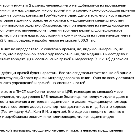
 и врач у них- это 2 разных человека, чего мы добивались на протяжении
ими, что у нас слишком много врачей и что срочно нужно сокращать приемы
цами в рамках комиссии Гор-Черномырдин. Дело в том, что у нас к врачам
которые в других странах не относятся к медицинским специальностям
 и учитываются отдельно. Оказалось, что при пересчете на международные
тво почему-то вычленило из понятия врач еще целый ряд специалистов
ия, что при учете наших расстояний и коммуникаций на треть меньше, чем в
52.8 тыс., средних медработников не хватает 800.3 тыс.
в них не определялась с советских времен, но, видимо намеренно, не
о, что в первичном звене здравоохранения, где медицина имеет дело с
алых городах. Да и соотношение врачей и медсестер (1 к 2.07) далеко от
.е. дефицит врачей будет нарастать. Все это свидетельствует только об одном-
ответствующий совет при министре здравоохранении.
Судя по всему остаются
нских учреждений и врачебных специальностей.
е, хотя в ПМСП ошибочно
включены ЦРБ, имеющие по меньшей мере
чается, что до уровня ЦРБ никакие больницы не предусмотрены даже в
ости населения и интересы пациентов, что делает медицинскую помощь
ктов, состояние дорог, транспортная
доступность и т.д. Все это хорошо
темицану Н.А., Кант В.И. и другие). Это еще раз говорит о том, что в
м и зарубежным опытом и не понимающие, что не пациенты- для
ической помощью, что далеко не одно и тоже, и неверно представлены