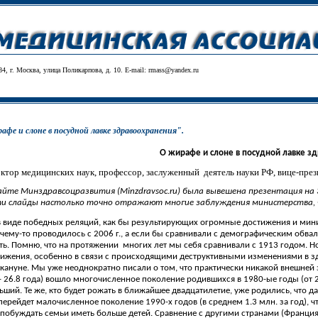
84, г. Москва, улица Поликарпова, д. 10. E-mail:
rmass@yandex.ru
фе и слоне в посудной лавке здравоохранения".
О жирафе и слоне в посудной лавке з
ктор медицинских наук, профессор, заслуженный
деятель науки РФ, вице-пре
 сайте Минздравсоцразвития (
Minzdravsoc
.
ru
) была вывешена презентация на 
ти слайды настолько точно отражают многие заблуждения министерства, 
 виде победных реляций, как бы результирующих огромные достижения и минист
ему-то проводилось с 2006 г., а если бы сравнивали с демографическим обвал
ать. Помню, что на протяжении
многих лет мы себя сравнивали с 1913 годом. Н
ижения, особенно в связи с происходящими деструктивными изменениями в здра
акануне. Мы уже неоднократно писали о том, что практически никакой внешней з
6.8 года) вошло многочисленное поколение родившихся в 1980-ые годы (от 2.2
ьший. Те же, кто будет рожать в ближайшее двадцатилетие, уже родились, что 
ерейдет малочисленное поколение 1990-х годов (в среднем 1.3 млн. за год), ч
обуждать семьи иметь больше детей. Сравнение с другими странами (Франция, 