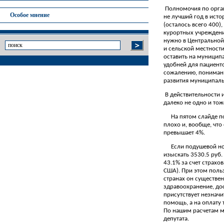
Полномочия по орга
Особое мнение
не лучший год в ист
(осталось всего 400
курортных учреждений
нужно в Центральной
и сельской местност
оставить на муницип
удобней для пациент
сожалению, понимани
развития муниципаль
В действительности 
далеко не одно и тож
На пятом слайде п
плохо и, вообще, чт
превышает 4%.
Если подушевой но
изыскать 3530.5 руб.
43.1% за счет страхо
США). При этом польз
странах он существен
здравоохранение, до
присутствует незначи
помощь, а на оплату 
По нашим расчетам м
депутата.