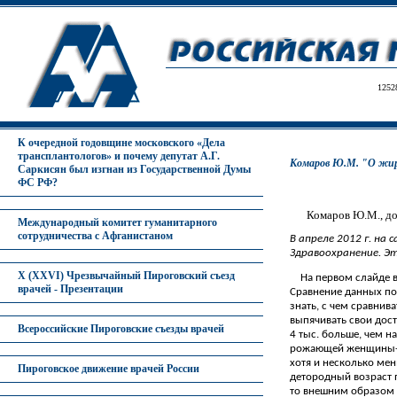
1252
К очередной годовщине московского «Дела
трансплантологов» и почему депутат А.Г.
Комаров Ю.М. "О жира
Саркисян был изгнан из Государственной Думы
ФС РФ?
Комаров Ю.М., до
Международный комитет гуманитарного
сотрудничества с Афганистаном
В апреле 2012 г. на
Здравоохранение. Э
X (XXVI) Чрезвычайный Пироговский съезд
На первом слайде в
врачей - Презентации
Сравнение данных поч
знать, с чем сравнив
выпячивать свои дост
Всероссийские Пироговские съезды врачей
4 тыс. больше, чем н
рожающей женщины- 2
хотя и несколько мен
Пироговское движение врачей России
детородный возраст п
то внешним образом п