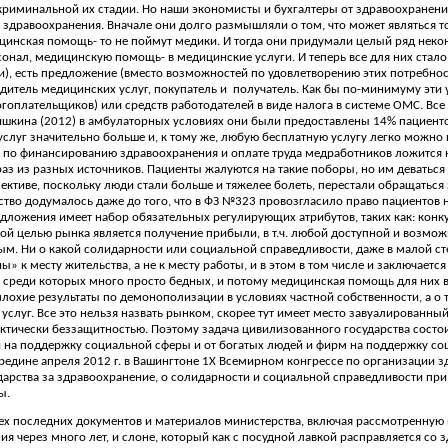
 криминальной их стадии. Но наши экономисты и бухгалтеры от здравоохранен
ему здравоохранения. Вначале они долго размышляли о том, что может являтьс
цинская помощь- то не поймут медики. И тогда они придумали целый ряд некон
ал, медицинскую помощь- в медицинские услуги. И теперь все для них стало н
, есть предложение (вместо возможностей по удовлетворению этих потребносте
одитель медицинских услуг, покупатель и
получатель. Как бы по-минимуму эти у
огоплательщиков) или средств работодателей в виде налога в системе ОМС. Вс
шкина (2012) в амбулаторных условиях они были предоставлены 14% пациентов,
слуг значительно больше и, к тому же, любую бесплатную услугу легко можно пр
 по финансированию здравоохранения и оплате труда медработников ложится на
аз из разных источников. Пациенты жалуются на такие поборы, но им деваться 
ективе, поскольку люди стали больше и тяжелее болеть, перестали обращаться
ство додумалось даже до того, что в ФЗ №323 провозгласило право пациентов 
ложения имеет набор обязательных регулирующих атрибутов, таких как: конкуре
ной целью рынка является получение прибыли, в т.ч. любой доступной и возмо
м. Ни о какой солидарности или социальной справедливости, даже в малой степе
ы» к месту жительства, а не к месту работы, и в этом в том числе и заключаетс
среди которых много просто бедных, и потому медицинская помощь для них в
лохие результаты по демонополизации в условиях частной собственности, а о 
услуг. Все это нельзя назвать рынком, скорее тут имеет место завуалированн
ктически беззащитностью. Поэтому задача цивилизованного государства состои
на поддержку социальной сферы и от богатых людей и фирм на поддержку соц
ередине апреля 2012 г. в Вашингтоне 1Х Всемирном конгрессе по организации 
ударства за здравоохранение, о солидарности и социальной справедливости пр
ы.
сех последних документов и материалов министерства, включая рассмотренную 
 через много лет, и слоне, который как с посудной лавкой расправляется со 