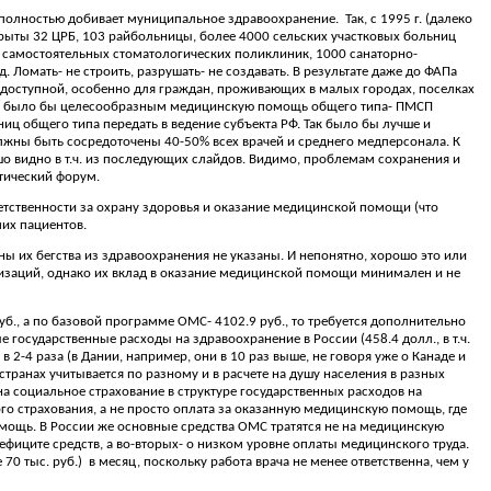
 полностью добивает муниципальное здравоохранение.
Так, с 1995 г. (далеко
крыты 32 ЦРБ, 103 райбольницы, более 4000 сельских участковых больниц
 самостоятельных стоматологических поликлиник, 1000 санаторно-
 Ломать- не строить, разрушать- не создавать. В результате даже до ФАПа
едоступной, особенно для граждан, проживающих в малых городах, поселках
ьзя и было бы целесообразным медицинскую помощь общего типа- ПМСП
ц общего типа передать в ведение субъекта РФ. Так было бы лучше и
лжны быть сосредоточены 40-50% всех врачей и среднего медперсонала. К
 видно в т.ч. из последующих слайдов. Видимо, проблемам сохранения и
тический форум.
етственности за охрану здоровья и оказание медицинской помощи (что
мих пациентов.
 их бегства из здравоохранения не указаны. И непонятно, хорошо это или
низаций, однако их вклад в оказание медицинской помощи минимален и не
уб., а по базовой программе ОМС- 4102.9 руб., то требуется дополнительно
е государственные расходы на здравоохранение в России (458.4 долл., в т.ч.
в 2-4 раза (в Дании, например, они в 10 раз выше, не говоря уже о Канаде и
странах учитывается по разному и в расчете на душу населения в разных
 на социальное страхование в структуре государственных расходов на
о страхования, а не просто оплата за оказанную медицинскую помощь, где
омощь. В России же основные средства ОМС тратятся не на медицинскую
дефиците средств, а во-вторых- о низком уровне оплаты медицинского труда.
 70 тыс. руб.)
в месяц, поскольку работа врача не менее ответственна, чем у