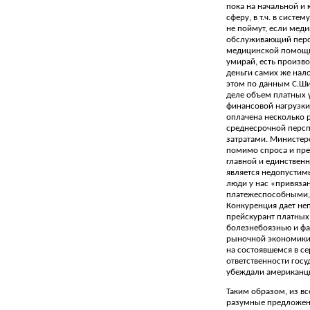
пока на начальной и
сферу, в т.ч. в сист
не поймут, если меди
обслуживающий персон
медицинской помощи)
умирай, есть произв
деньги самих же нал
этом по данным С.Ши
деле объем платных у
финансовой нагрузки
оплачена несколько р
среднесрочной персп
затратами. Министер
помимо спроса и пред
главной и единствен
является недопустимы
люди у нас «привязан
платежеспособными, 
Конкуренция дает неп
прейскурант платных 
болезнебоязнью и фа
рыночной экономики 
на состоявшемся в с
ответственности гос
убеждали американц
Таким образом, из в
разумные предложения