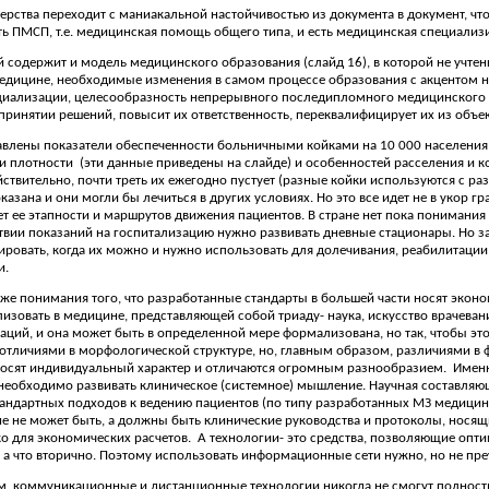
ерства переходит с маниакальной настойчивостью из документа в документ, чт
ть ПМСП, т.е. медицинская помощь общего типа, и есть медицинская специализ
 содержит и модель медицинского образования (слайд 16), в которой не учтен
едицине, необходимые изменения в самом процессе образования с акцентом 
иализации, целесообразность непрерывного последипломного медицинского о
принятии решений, повысит их ответственность, переквалифицирует их из объект
авлены показатели обеспеченности больничными койками на 10 000 населения в
ки плотности
(эти данные приведены на слайде) и особенностей расселения и 
ствительно, почти треть их ежегодно пустует (разные койки используются с ра
казана и они могли бы лечиться в других условиях. Но это все идет не в укор гр
 нет ее этапности и маршрутов движения пациентов. В стране нет пока понимани
тствии показаний на госпитализацию нужно развивать дневные стационары. Но 
ировать, когда их можно и нужно использовать для долечивания, реабилитации,
и.
кже понимания того, что разработанные стандарты в большей части носят эконо
изовать в медицине, представляющей собой триаду- наука, искусство врачеван
аций, и она может быть в определенной мере формализована, но так, чтобы эт
тличиями в морфологической структуре, но, главным образом, различиями в 
носят индивидуальный характер и отличаются огромным разнообразием. Именно 
необходимо развивать клиническое (системное) мышление. Научная составляюща
тандартных подходов к ведению пациентов (по типу разработанных МЗ медицин
 не может быть, а должны быть клинические руководства и протоколы, носящ
ко для экономических расчетов.
А технологии- это средства, позволяющие опти
, а что вторично. Поэтому использовать информационные сети нужно, но не пре
м, коммуникационные и дистанционные технологии никогда не смогут полностью