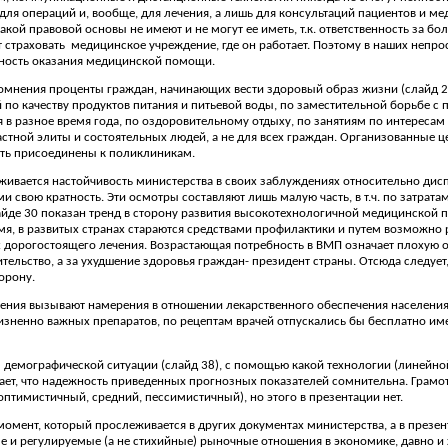
для операций и, вообще, для лечения, а лишь для консультаций пациентов и ме
акой правовой основы не имеют и не могут ее иметь, т.к. ответственность за б
т страховать
медицинское учреждение, где он работает. Поэтому в наших непр
ность оказания медицинской помощи.
мнения проценты граждан, начинающих вести здоровый образ жизни (слайд 21)
 по качеству продуктов питания и питьевой воды, по заместительной борьбе 
 в разное время года, по оздоровительному отдыху, по занятиям по интересам и
стной элиты и состоятельных людей, а не для всех граждан. Организованные ц
ть присоединены к поликлиникам.
живается настойчивость министерства в своих заблуждениях относительно дисп
 свою кратность. Эти осмотры составляют лишь малую часть, в т.ч. по затрат
йде 30 показан тренд в сторону развития высокотехнологичной медицинской пом
ремя, в развитых странах стараются средствами профилактики и путем возможн
 дорогостоящего лечения. Возрастающая потребность в ВМП означает плохую ор
тельство, а за ухудшение здоровья граждан- президент страны. Отсюда следует,
орону.
ния вызывают намерения в отношении лекарственного обеспечения населения. 
изненно важных препаратов, по рецептам врачей отпускались бы бесплатно им
з демографической ситуации (слайд 38), с помощью какой технологии (линейно
ачает, что надежность приведенных прогнозных показателей сомнительна. Грам
оптимистичный, средний, пессимистичный), но этого в презентации нет.
омент, который прослеживается в других документах министерства, а в презент
 и регулируемые (а не стихийные) рыночные отношения в экономике, давно и х