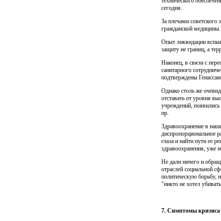
технического обеспечен
сегодня.
За плечами советского
гражданской медицины.
Опыт ликвидации вспыш
защиту не границ, а тер
Наконец, в связи с пер
санитарного сотруднич
подтверждены Генассамб
Однако столь же очевид
отставать от уровня вы
учреждений, появились 
пр.
Здравоохранение в наше
диспропорциональное р
глаза и найти пути ее 
здравоохранения, уже н
Не дали ничего и обращ
отраслей социальной сф
политическую борьбу, н
"никто не хотел убиват
7. Симптомы кризиса