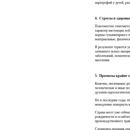
паратрофий у детей, ра
4. Стрессы и здоровье
Повсеместно отмечается
характер настоящих вой
нормы гуманитарного пр
материальные, физическ
В результате теряется 
затяжного психо-эмоцио
заболеваний, психичес
населения.
5. Прогнозы крайне 
Конечно, негативные де
человеческие и иные по
духовно-идеологически
Но в последние годы эт
немедленно повернуть в
Страна несет уже сейча
рождаемости и ослаблен
производственного трав
Сложилась реальная опа