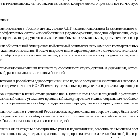
ь в течение многих лет и с такими затратами, которые намного превысят все то, что нуж
нения
вья населения в России и других странах СНГ является след­ствием (и свидетельством)
о эффективных систем жизнеобеспечения (здравоохранение, народное образование, социал
не продолжают разрушаться и уже неспособны защитить жизнь и здоровье человека и нар
как общественной функциональной системой понимается весь комплекс государственных
ека и всего населения. В таком широ­ком плане здравоохранение включает все элементы
кже образ и усло­вия жизни населения, уровень его образования и культуры - все то, ч
ека.
стемой здравоохранения называют ту совокупность служб, органов и учреждений, которы
ой, распознаванием и лечением болез­ней.
оветском и российском здравоохранении, еще недавно заслу­женно считавшемся передовым
ного времени Россия (СССР) имела существенные преимущества в развитии здравоохран
ка и практика в нашей стране развивались в трудные годы войн и эпидемий, в условия
зитивный опыт, с уважением при­знанный международным медико-социальным сообщество
ьтатов и рекоменда­ций в общегосударственном порядке, что порой приводило к конфузам
шь, что именно в советской России система здравоохранения впервые в мире была прео
 здоровья и принятия обществом на себя ответственности за реальное обеспечение этого
х "цивилизованных" странах и того позднее).
анения были созданы благоприятные (хотя и недостаточные, особенно по нынешним вре
рех основных задач здравоохранения - науки, профилактики и лечения болезней, были р