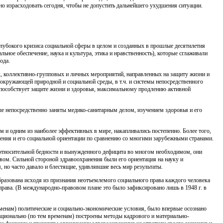
но израсходовать сегодня, чтобы не допус­тить дальнейшего ухудшения ситуации.
 глубокого кризиса социальной сферы в целом и созданных в прошлые десятилетия
ьное обеспечение, наука и культура, этика и нравственность), которые сглаживали
ода.
, коллективно-групповых и личных мероприятий, направ­ленных на защиту жизни и
 окружающей природной и социаль­ной среды, в т.ч. и системы непосредственного
то способствует защите жизни и здоровья, максимальному продлению активной
е непосредственно заняты медико-санитарным делом, изу­чением здоровья и его
 и одним из наиболее эффективных в мире, накаплива­лись постепенно. Более того,
ения и его социальной ориентации по сравнению со многими зарубежными странами.
х относительной бедности и вынужденного дефицита во многом необходимом, они
м. Сильной стороной здраво­охранения были его ориентация на науку и
, но часто давало и блестящие, удивлявшие весь мир результаты.
бразована исходя из признания неотъемлемого социального права каждого человека
 права. (В международно-правовом плане это было зафиксировано лишь в 1948 г. в
менам) политические и социально-экономические условия, было впервые осознано
ационально (по тем временам) пост­роены методы кадрового и материально-