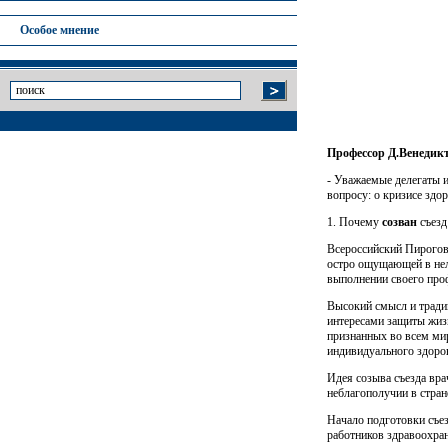
Особое мнение
Профессор Д.Венедикт
- Уважаемые делегаты и
вопросу: о кризисе здо
1. Почему
созван
съезд
Всероссийский Пироговс
остро ощущающей в неле
выполнении своего проф
Высокий смысл и традиц
интересами защиты жизн
признанных во всем мир
индивидуального здоро­
Идея созыва съезда вр
неблагополучии в стран
Начало подготовки съез
работников здравоохра