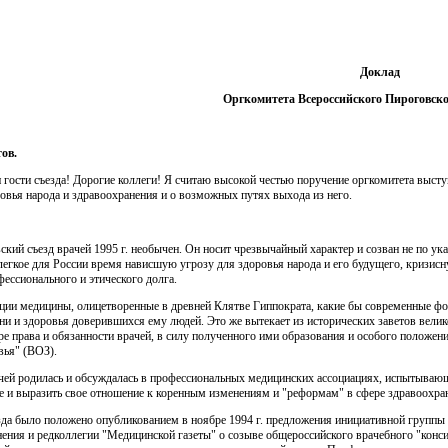
Доклад
Оргкомитета Всероссийского Пироговско
ов.
 гости съезда! Дорогие коллеги! Я считаю высокой честью поручение оргкомитета высту
ровья народа и здравоохранения и о возмож­ных путях выхода из него.
кий съезд врачей 1995 г. необычен. Он носит чрезвычайный характер и созван не по ука
гкое для России время нависшую уг­розу для здоровья народа и его будущего, кризисн
ессионального и этического долга.
ии медицины, олицетворенные в древней Клятве Гиппокра­та, какие бы современные фор
и и здоровья доверившихся ему людей. Это же вытекает из исторических заветов велик
е права и обязанности врачей, в силу полученного ими образования и особого положени
вья" (ВОЗ).
ачей родилась и обсуждалась в профессиональных медицинских ассоциациях, испытыва
е и выразить свое отношение к коренным изменениям и "реформам" в сфере здравоохране
да было положено опубликованием в ноябре 1994 г. предложе­ния инициативной группы
нения и редколлегии "Медицинской газе­ты" о созыве общероссийского врачебного "кон