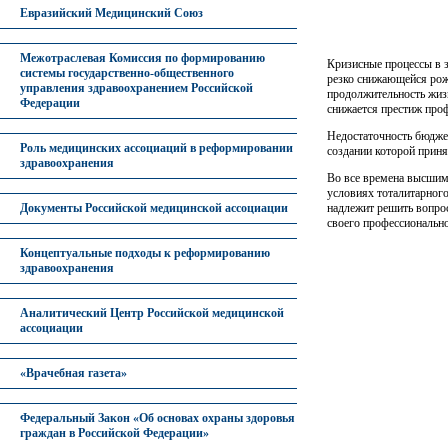
Евразийский Медицинский Союз
Межотраслевая Комиссия по формированию
Кризисные процессы в з
системы государственно-общественного
резко снижающейся рож
управления здравоохранением Российской
продолжительность жиз
Федерации
снижается престиж проф
Недостаточность бюджет
Роль медицинских ассоциаций в реформировании
создании которой приня
здравоохранения
Во все времена высшим 
условиях тоталитарног
надлежит решить вопрос
Документы Российской медицинской ассоциации
своего профессионально
Концептуальные подходы к реформированию
здравоохранения
Аналитический Центр Российской медицинской
ассоциации
«Врачебная газета»
Федеральный Закон «Об основах охраны здоровья
граждан в Российской Федерации»