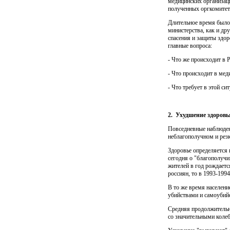
медицинских организаци
полученных оргкоми­те
Длительное время было 
министерства, как и др
спасения и защиты здор
главные вопроса:
- Что же происходит в 
- Что происходит в меди
- Что требует в этой с
2.
Ухудшение здоровь
Повседневные наблюдени
неблагополучном и резк
Здоровье определяется 
сегодня о "благополучи
жителей в год рождаетс
россиян, то в 1993-199
В то же время населени
убийствами и самоубий
Средняя продолжительнос
со значительными колеб