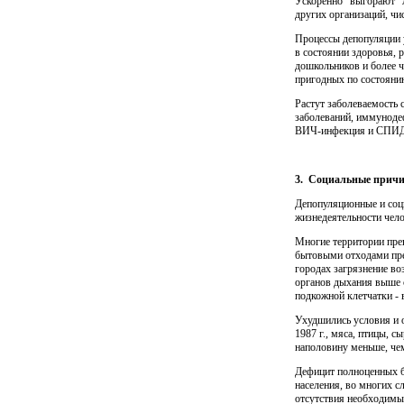
Ускоренно "выгорают" л
других организаций, чи
Процессы депопуляции 
в состоянии здоровья,
дошкольников и более ч
пригодных по состоянию
Растут заболеваемость 
заболеваний, иммунодеф
ВИЧ-инфекция и СПИД, в
3.
Социальные прич
Депопуляционные и соци
жизнедеятельности чело
Многие территории пре
бытовыми отходами пре
городах загрязнение во
органов дыхания выше ср
подкожной клет­чатки - 
Ухудшились условия и о
1987 г., мяса, птицы, с
наполовину меньше, чем
Дефицит полноценных бе
населения, во многих с
отсутствия необходимых