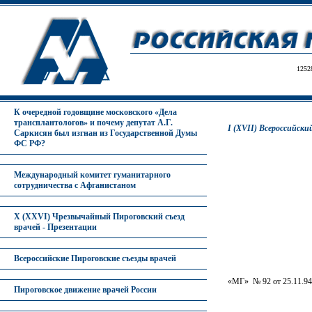
1252
К очередной годовщине московского «Дела
трансплантологов» и почему депутат А.Г.
I (XVII) Всероссийски
Саркисян был изгнан из Государственной Думы
ФС РФ?
Международный комитет гуманитарного
сотрудничества с Афганистаном
X (XXVI) Чрезвычайный Пироговский съезд
врачей - Презентации
Всероссийские Пироговские съезды врачей
«МГ» № 92 от 25.11.94
Пироговское движение врачей России