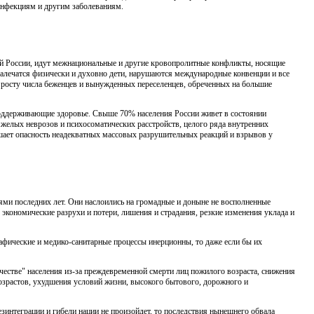
ин­фекциям и другим заболеваниям.
мой России, идут межнациональные и другие кровопролитные конфликты, носящие
калечатся физически и духовно дети, нарушаются международные конвенции и все
к росту числа бежен­цев и вынужденных переселенцев, обреченных на большие
поддерживающие здоровье. Свыше 70% населения России жи­вет в состоянии
яжелых неврозов и психосоматических расстройств, целого ряда внутренних
шает опасность неадекватных массовых разрушительных реакций и взрывов у
ями последних лет. Они наслоились на громадные и доныне не восполненные
 экономические разрухи и потери, лишения и страдания, резкие изменения уклада и
рафические и медико-санитарные процессы инерционны, то даже если бы их
качестве" населения из-за преждевременной смерти лиц пожилого возраста, снижения
возрастов, ухудшения условий жизни, высокого бытового, дорожного и
зинтеграции и гибели нации не произойдет, то последствия нынешнего обвала