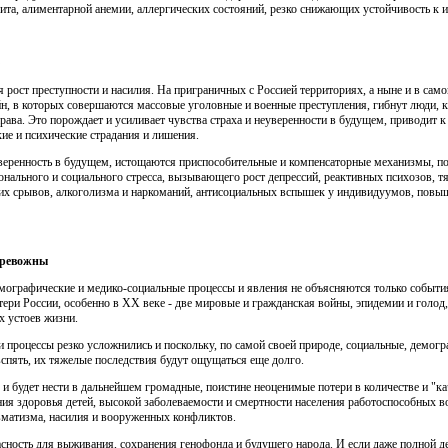
хита, алиментарной анемии, аллергических состояний, резко снижающих устойчивость к 
 рост преступности и насилия. На приграничных с Россией территориях, а ныне и в са
н, в которых совершаются массовые уго­ловные и военные преступления, гибнут люди, 
ава. Это порожда­ет и усиливает чувства страха и неуверенности в будущем, приводит 
ие и психические страдания и лишения.
уверенность в будущем, истощаются приспособительные и ком­пенсаторные механизмы, 
нального и социального стресса, вызывающего рост депрессий, реактивных психозов, т
ких срывов, алкоголизма и наркоманий, антисоциальных вспышек у индивидуумов, повы
тревожны
мографические и медико-социальные процессы и явления не объясняются только событи
тери России, особенно в XX веке - две мировые и гражданская войны, эпидемии и голод,
х устоев жизни.
и процессы резко усложнились и поскольку, по самой своей природе, социальные, демог
спять, их тяжелые последствия будут ощущаться еще долго.
с и будет нести в дальнейшем громадные, поистине неоцени­мые потери в количестве и "
ия здоровья детей, высокой забо­леваемости и смертности населения работоспособных 
матизма, насилия и вооружен­ных конфликтов.
сность для выживания, сохранения генофонда и будущего народа. И если даже полной де