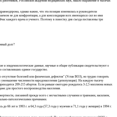
х работников, Рос­сийской академии медицинских наук, нашло выражение в тысячах
дравмедпрома, однако важно, что эта позиция изменилась и руководители
ваемом не для конфронтации, а для консолида­ции всех имеющихся сил во имя
час каждого врача и ученого. Поэтому в повестку дня съезда поставлены три
енный долг?
ие и эпидемиологические данные, научные и общие публи­кации свидетельствуют о
о составлявших единое государство.
ко отсутствие болезней или физических дефектов" (Устав ВОЗ), но трудно говорить
мя уменьшение численности народонаселения (депопуляция). На каждую тысячу
в приходится 209-215 абортов. Если раньше ежегодно рождалось 3-2,5 миллиона новых
аже для про­стого воспроизводства населения.
смертности, связанной прежде всего с несчастными случаями и травмами, насилием,
ально-патологическими причинами.
сь до 66
лет в 1993 г. и 64,3 года (57,3 года у мужчин и 71,1 года у женщин) в 1994 г.