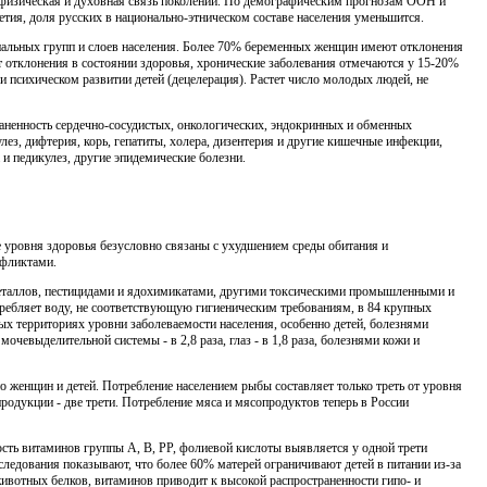
я физическая и духовная связь поколений. По демографичес­ким прогнозам ООН и
етия, доля русских в национально-этническом составе населения уменьшится.
альных групп и слоев населения. Более 70% беременных жен­щин имеют отклонения
отклонения в состоянии здоровья, хро­нические заболевания отмечаются у 15-20%
 психическом разви­тии детей (децелерация). Растет число молодых людей, не
раненность сердечно-сосудистых, онкологических, эндок­ринных и обменных
ез, дифтерия, корь, гепатиты, холера, дизентерия и другие кишечные инфекции,
и педикулез, другие эпидемические болезни.
е уровня здоровья безусловно связаны с ухудшением среды обитания и
нфликтами.
металлов, пестицидами и ядохимикатами, другими токсичес­кими промышленными и
ебляет воду, не соответствующую ги­гиеническим требованиям, в 84 крупных
ых территориях уровни заболеваемости населения, особенно детей, болезнями
очевыделительной системы - в 2,8 раза, глаз - в 1,8 раза, болезнями кожи и
о женщин и детей. Потребление населением рыбы составляет только треть от уровня
 продукции - две трети. Потребление мяса и мясопродуктов теперь в России
сть витаминов группы А, В, РР, фолиевой кислоты выявля­ется у одной трети
ледования показывают, что более 60% мате­рей ограничивают детей в питании из-за
ивотных белков, вита­минов приводит к высокой распространенности гипо- и