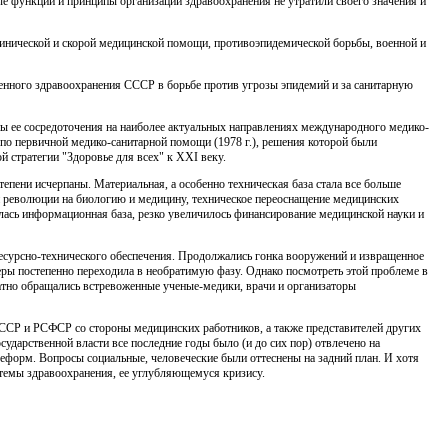
ые функции и принци­пы организации здравоохранения не утратили своего значения и
линической и скорой медицинской помощи, противоэпидемической борьбы, военной и
нного здравоохранения СССР в борьбе против угрозы эпиде­мий и за санитарную
ы ее сосредоточения на наиболее актуальных направлени­ях международного медико-
 первичной медико-санитарной помощи (1978 г.), решения которой были
 стратегии "Здоровье для всех" к XXI веку.
епени исчерпаны. Материальная, а особенно техническая база стала все больше
ой революции на биологию и медицину, тех­ническое переоснащение медицинских
лась информационная база, резко увеличилось финансирование медицинской науки и
ресурсно-технического обеспечения. Продолжались гонка во­оружений и извращенное
ы постепенно переходила в необрати­мую фазу. Однако посмотреть этой проблеме в
ратно обраща­лись встревоженные ученые-медики, врачи и организаторы
СССР и РСФСР со стороны медицинских работников, а также представителей других
ударственной власти все последние годы было (и до сих пор) отвлечено на
реформ. Вопросы соци­альные, человеческие были оттеснены на задний план. И хотя
сте­мы здравоохранения, ее углубляющемуся кризису.