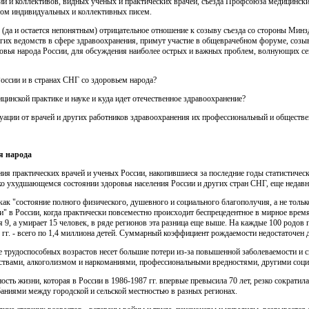
й и коллективов, видных ученых и практических врачей, съезда Профсоюза медицински
том индивидуальных и коллективных писем.
(да и остается непонятным) отрицательное отношение к со­зыву съезда со стороны Минз
угих ведомств в сфере здравоохранения, примут участие в общеврачебном форуме, созы
овья народа России, для обсуж­дения наиболее острых и важных проблем, волнующих сей
России и в странах СНГ со здоровьем народа?
цинской практике и науке и куда идет отечественное здраво­охранение?
итуации от врачей и других работников здравоохранения их профессиональный и обществ
я народа
я практических врачей и ученых России, накопившиеся за последние годы статистическ
о ухудшающемся состоянии здоровья населения России и других стран СНГ, еще недавн
как "состояние полного физического, душевного и социально­го благополучия, а не толь
и" в России, когда практически повсеместно происходит беспрецедентное в мирное вре
я 9, а умирает 15 человек, в ряде регионов эта разница еще выше. На каждые 100 родо
4 гг. - всего по 1,4 миллиона детей. Суммарный коэффициент рождаемости недостаточен д
е трудоспособных возрастов несет большие потери из-за повы­шенной заболеваемости и 
ствами, алкоголизмом и наркоманиями, профессиональными вредностями, другими соци
ть жизни, которая в России в 1986-1987 гг. впервые превы­сила 70 лет, резко сократила
аниями между городской и сельской местностью в разных регионах.