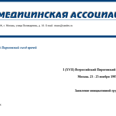
84, г. Москва, улица Поликарпова, д. 10. E-mail:
rmass@yandex.ru
й Пироговский съезд врачей
I
(
XVII
) Всероссийский Пироговский 
Москва. 23 - 25 ноября 1995
Заявление инициативной гр
г.