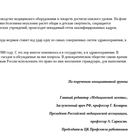
зводстве медицинского оборудования и лекарств достигли опасного уровня. На фоне
и болезнями неуклонно растет общая и детская смертность, сокращается
ческих учреждений, происходит невиданный отток квалифицированных кадров,
уда медиков ставят под удар одну из самых совершенных систем здравоохранения, в
8 году. С тех пор многое изменилось и в государстве, и в здравоохранении. В
х съездов и обсуждаемые на них вопросы. В демократическом обществе самим врачам
дикам России использовать это право во имя миллионов страждущих, для выполнения
По поручению инициативной группы
Главный редактор «Медицинской газеты»,
Заслуженный врач РФ, профессор Г. Комаров.
Президент Российской медицинской ассоциации,
профессор А. Саркисян.
Председатель ЦК Профсоюза работников