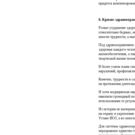
придется компенсироват
6. Кризис здравоохра
Резкое ухудшение здоро
относительно бедных, н
многие трудности, а ны
Под здравоохранением 
здоровья каждого челов
жизнеобеспечения, а та
творческой жизни чело­в
В более узком плане си
нарушений, профилактик
Конечно, трудности в с
на протяжении длитель
И хотя медицинская нау
накопили громадный по
использование ее резул
Из истории не вычеркне
на охрану и укрепление
Уставе ВОЗ, а во многи
Для системы здравоохр
неразрывное единство т