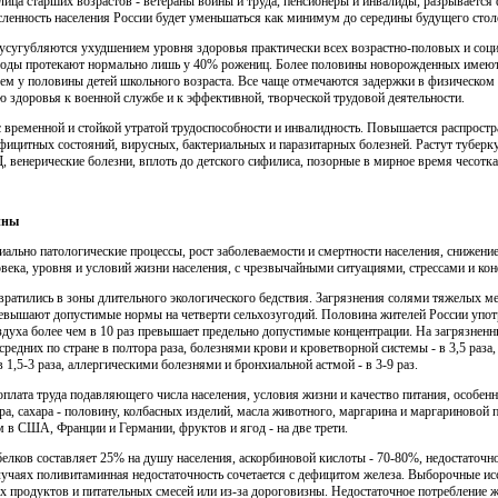
ица старших возрастов - ветераны войны и труда, пенсионе­ры и инвалиды, разрываетс
сленность населения России будет умень­шаться как минимум до середины будущего стол
усугубляются ухудшением уровня здоровья практически всех возрастно-половых и соци
 роды протекают нормально лишь у 40% рожениц. Более половины новорожденных имеют 
ем у половины детей школьного возраста. Все чаще отмечаются задержки в физическом и
 здоро­вья к военной службе и к эффективной, творческой трудовой деятельности.
с временной и стойкой утратой трудоспособности и инвалид­ность. Повышается распрост
ицитных состояний, вирусных, бактери­альных и паразитарных болезней. Растут туберкул
енерические бо­лезни, вплоть до детского сифилиса, позорные в мирное время чесотка 
ины
ально патологические процессы, рост заболеваемости и смер­тности населения, снижени
века, уровня и условий жизни населения, с чрезвычайными ситуациями, стрессами и ко
вратились в зоны длительного экологического бедствия. Заг­рязнения солями тяжелых 
вышают допустимые нормы на четвер­ти сельхозугодий. Половина жителей России употр
здуха более чем в 10 раз превышает предельно допустимые концентрации. На загрязненн
едних по стране в полтора раза, болезнями крови и кроветворной системы - в 3,5 раза, м
в 1,5-3 раза, аллергическими болезнями и бронхиальной астмой - в 3-9 раз.
плата труда подавляющего числа населения, условия жизни и качество питания, особенн
ыра, сахара - половину, колбасных изде­лий, масла животного, маргарина и маргариновой
 в США, Франции и Германии, фруктов и ягод - на две трети.
лков составляет 25% на душу населения, аскорбиновой кис­лоты - 70-80%, недостаточно
лучаях поливитаминная недостаточность соче­тается с дефицитом железа. Выборочные исс
 продуктов и питатель­ных смесей или из-за дороговизны. Недостаточное потребление ж