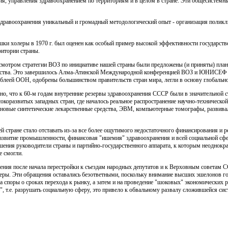
ия, управления здраво­охранением по территориям и в целом в стране. Эти общесистемн
 здравоохранения уникальный и громадный методологический опыт - организация полик
ки холеры в 1970 г. был оценен как особый пример высокой эффективности государстве
ритории страны.
есмотром стратегии ВОЗ по инициативе нашей страны были предложены (и приняты) план
ества. Это завершилось Алма-Атинс­кой Международной конференцией ВОЗ и ЮНИСЕФ по
леей ООН, одобрены большинством правительств стран мира, легли в основу глобальной
но, что к 60-м годам внутренние резервы здравоохранения СССР были в значительной ст
сокоразвитых западных стран, где началось реальное распространение научно-техническ
новые синтетические ле­карственные средства, ЭВМ, компьютерные томографы, развива
й стране стало отставать из-за все более ощутимого недоста­точного финансирования и 
азвитие промышленности, финансовая "ишемия" здравоохранения и всей социальной сфер
решения руководи­тели страны и партийно-государственного аппарата, к которым неоднок
е смогли.
ения после начала перестройки к съездам народных депутатов и к Верховным советам 
еры. Эти обращения оставались безответ­ными, поскольку внимание высших эшелонов гос
а споры о сроках перехода к рынку, а затем и на проведение "шоковых" экономических 
ь", т.е. разрушать социальную сферу, это привело к обвальному развалу сложившейся си