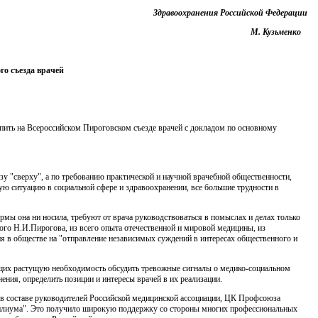
Здравоохранения Российской Федерации
М. Кузьменко
го съезда врачей
пить на Всероссийском Пироговском съезде врачей с док­ладом по основному
зу "сверху", а по требованию практической и научной вра­чебной общественности,
ую ситуацию в социальной сфере и здравоохранении, все большие трудности в
мы она ни носила, требуют от врача руководствоваться в помыслах и делах только
ого Н.И.Пирогова, из всего опыта отечественной и мировой медицины, из
я в обществе на "от­правление независимых суждений в интересах общественного и
ющих растущую необходимость обсудить тревожные сигналы о медико-социальном
ния, определить позиции и интересы врачей в их реализации.
 в составе руководителей Российской медицинской ассоциа­ции, ЦК Профсоюза
силиума". Это получило широкую под­держку со стороны многих профессиональных