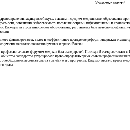
Уважаемые коллеги!
дравоохранении, медицинской науке, высшем и среднем медицинском образовании, прои
даемости, повышения заболеваемости населения острыми инфекционными и хроническим
ни. Выходит из строя изношенное оборудование, разрушается база лечебно-профилакти
ессии.
ного финансирования, вялое и неэффективное проведение реформ, нищенская оплата тр
ло участие несколько поколений ученых и врачей России.
профессиональным форумом медиков был съезд врачей. Последний съезд состоялся в 198
о общества государство узурпировало право определять время созыва профессиональны
 о необходимости созыва съезда врачей и о его программе. Видимо, настало время ме
го долга.