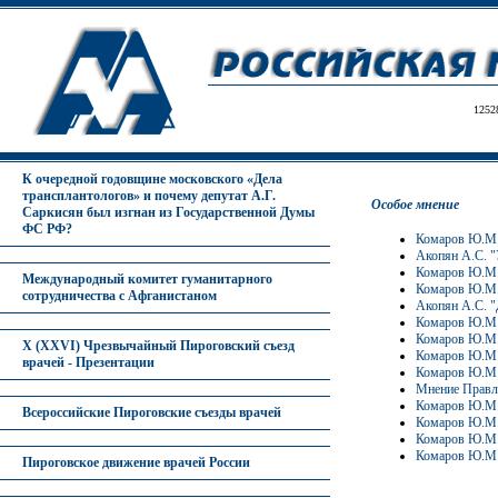
1252
К очередной годовщине московского «Дела
трансплантологов» и почему депутат А.Г.
Особое мнение
Саркисян был изгнан из Государственной Думы
ФС РФ?
Комаров Ю.М.
Акопян А.С. "
Комаров Ю.М. 
Международный комитет гуманитарного
Комаров Ю.М. 
сотрудничества с Афганистаном
Акопян А.С. "
Комаров Ю.М. 
Комаров Ю.М.
X (XXVI) Чрезвычайный Пироговский съезд
Комаров Ю.М. 
врачей - Презентации
Комаров Ю.М. 
Мнение Правле
Комаров Ю.М. 
Всероссийские Пироговские съезды врачей
Комаров Ю.М.
Комаров Ю.М. 
Комаров Ю.М. 
Пироговское движение врачей России